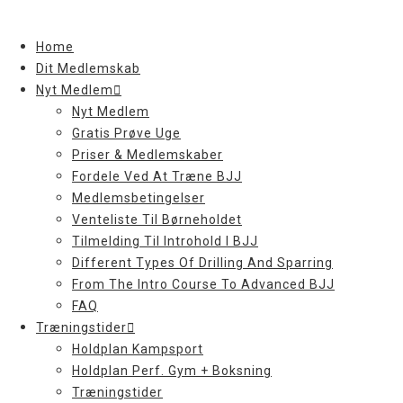
Skip
to
Home
content
Dit Medlemskab
Nyt Medlem
Nyt Medlem
Gratis Prøve Uge
Priser & Medlemskaber
Fordele Ved At Træne BJJ
Medlemsbetingelser
Venteliste Til Børneholdet
Tilmelding Til Introhold I BJJ
Different Types Of Drilling And Sparring
From The Intro Course To Advanced BJJ
FAQ
Træningstider
Holdplan Kampsport
Holdplan Perf. Gym + Boksning
Træningstider