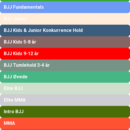
BJJ Fundamentals
BJJ Junior
BJJ Kids & Junior Konkurrence Hold
BJJ Kids 5-8 år
BJJ Kids 9-12 år
BJJ Tumlehold 3-4 år
BJJ Øvede
Elite BJJ
Elite MMA
Intro BJJ
MMA