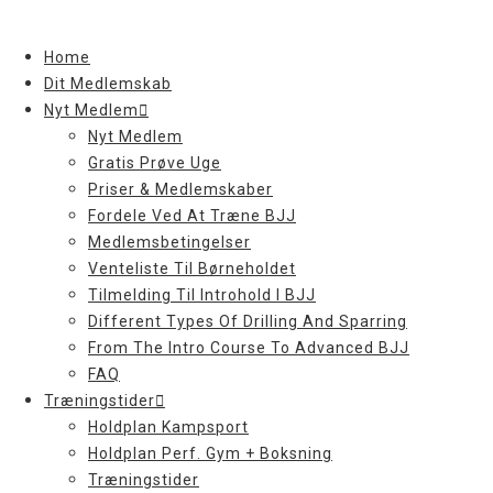
Skip
to
Home
content
Dit Medlemskab
Nyt Medlem
Nyt Medlem
Gratis Prøve Uge
Priser & Medlemskaber
Fordele Ved At Træne BJJ
Medlemsbetingelser
Venteliste Til Børneholdet
Tilmelding Til Introhold I BJJ
Different Types Of Drilling And Sparring
From The Intro Course To Advanced BJJ
FAQ
Træningstider
Holdplan Kampsport
Holdplan Perf. Gym + Boksning
Træningstider