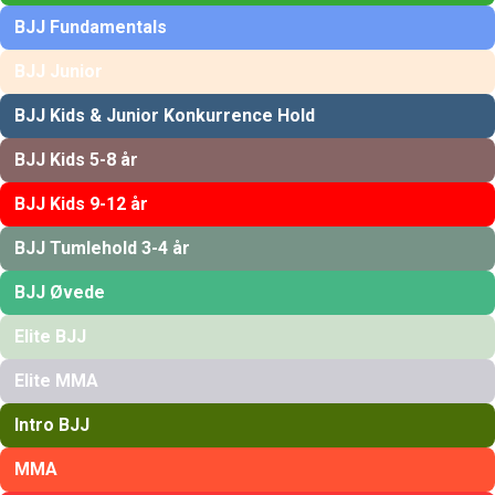
BJJ Fundamentals
BJJ Junior
BJJ Kids & Junior Konkurrence Hold
BJJ Kids 5-8 år
BJJ Kids 9-12 år
BJJ Tumlehold 3-4 år
BJJ Øvede
Elite BJJ
Elite MMA
Intro BJJ
MMA