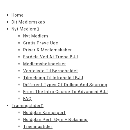
Skip
to
Home
content
Dit Medlemskab
Nyt Medlem
Nyt Medlem
Gratis Prøve Uge
Priser & Medlemskaber
Fordele Ved At Træne BJJ
Medlemsbetingelser
Venteliste Til Børneholdet
Tilmelding Til Introhold I BJJ
Different Types Of Drilling And Sparring
From The Intro Course To Advanced BJJ
FAQ
Træningstider
Holdplan Kampsport
Holdplan Perf. Gym + Boksning
Træningstider