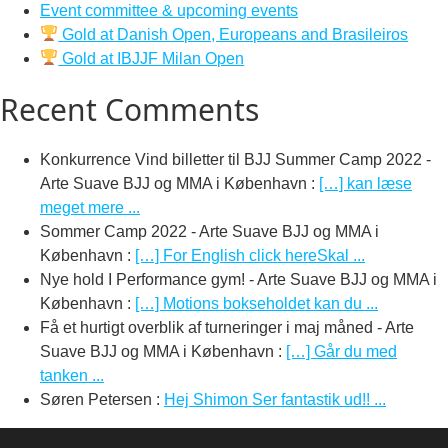
Event committee & upcoming events
Gold at Danish Open, Europeans and Brasileiros
Gold at IBJJF Milan Open
Recent Comments
Konkurrence Vind billetter til BJJ Summer Camp 2022 -
Arte Suave BJJ og MMA i København
:
[…] kan læse
meget mere ...
Sommer Camp 2022 - Arte Suave BJJ og MMA i
København
:
[…] For English click hereSkal ...
Nye hold I Performance gym! - Arte Suave BJJ og MMA i
København
:
[…] Motions bokseholdet kan du ...
Få et hurtigt overblik af turneringer i maj måned - Arte
Suave BJJ og MMA i København
:
[…] Går du med
tanken ...
Søren Petersen
:
Hej Shimon Ser fantastik ud!! ...