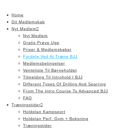
Skip
to
Home
content
Dit Medlemskab
Nyt Medlem
Nyt Medlem
Gratis Prøve Uge
Priser & Medlemskaber
Fordele Ved At Træne BJJ
Medlemsbetingelser
Venteliste Til Børneholdet
Tilmelding Til Introhold I BJJ
Different Types Of Drilling And Sparring
From The Intro Course To Advanced BJJ
FAQ
Træningstider
Holdplan Kampsport
Holdplan Perf. Gym + Boksning
Træningstider