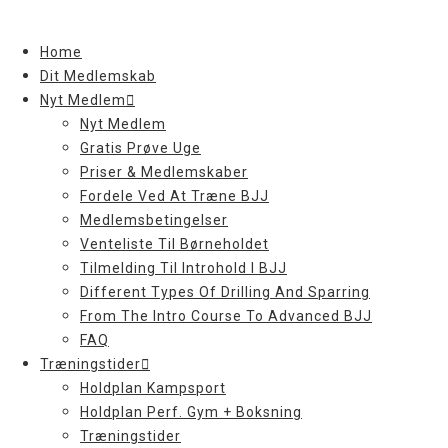
Skip
to
Home
content
Dit Medlemskab
Nyt Medlem
Nyt Medlem
Gratis Prøve Uge
Priser & Medlemskaber
Fordele Ved At Træne BJJ
Medlemsbetingelser
Venteliste Til Børneholdet
Tilmelding Til Introhold I BJJ
Different Types Of Drilling And Sparring
From The Intro Course To Advanced BJJ
FAQ
Træningstider
Holdplan Kampsport
Holdplan Perf. Gym + Boksning
Træningstider