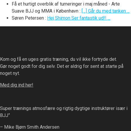
Få et hurtigt overblik af turneringer i maj måned - Arte
Suave BJJ og MMA i København
:
[…] Går du med tanken ...
Søren Petersen
:
Hej Shimon Ser fantastik ud!! ...
Kom og få en uges gratis træning, du vil ikke fortryde det.
Gør noget godt for dig selv. Det er aldrig for sent at starte på
noget nyt.
Med dig ind her!
Super trænings atmosfære og rigtig dygtige instruktører især i
BJJ”
– Mike Bjørn Smith Andersen