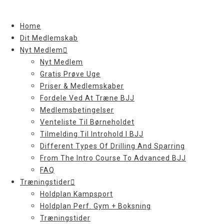
Skip
to
Home
content
Dit Medlemskab
Nyt Medlem
Nyt Medlem
Gratis Prøve Uge
Priser & Medlemskaber
Fordele Ved At Træne BJJ
Medlemsbetingelser
Venteliste Til Børneholdet
Tilmelding Til Introhold I BJJ
Different Types Of Drilling And Sparring
From The Intro Course To Advanced BJJ
FAQ
Træningstider
Holdplan Kampsport
Holdplan Perf. Gym + Boksning
Træningstider