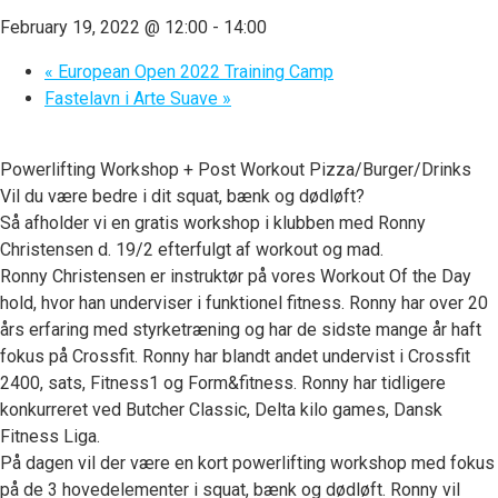
February 19, 2022 @ 12:00
-
14:00
«
European Open 2022 Training Camp
Fastelavn i Arte Suave
»
Powerlifting Workshop + Post Workout Pizza/Burger/Drinks
Vil du være bedre i dit squat, bænk og dødløft?
Så afholder vi en gratis workshop i klubben med Ronny
Christensen d. 19/2 efterfulgt af workout og mad.
Ronny Christensen er instruktør på vores Workout Of the Day
hold, hvor han underviser i funktionel fitness. Ronny har over 20
års erfaring med styrketræning og har de sidste mange år haft
fokus på Crossfit. Ronny har blandt andet undervist i Crossfit
2400, sats, Fitness1 og Form&fitness. Ronny har tidligere
konkurreret ved Butcher Classic, Delta kilo games, Dansk
Fitness Liga.
På dagen vil der være en kort powerlifting workshop med fokus
på de 3 hovedelementer i squat, bænk og dødløft. Ronny vil