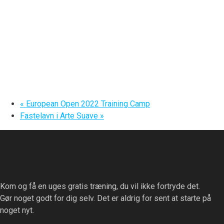
«
European Open 2022 Training Camp
Fastelavn i Arte Suave
»
Kom og få en uges gratis træning, du vil ikke fortryde det.
Gør noget godt for dig selv. Det er aldrig for sent at starte på
noget nyt.