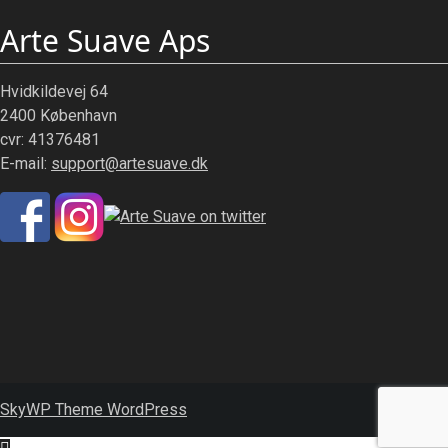
Arte Suave Aps
Hvidkildevej 64
2400 København
cvr: 41376481
E-mail:
support@artesuave.dk
SkyWP Theme WordPress