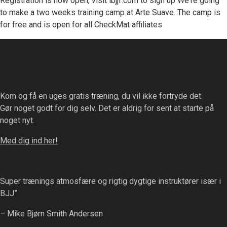
Registration is now open, visit ibjjf.com to sign up We're going
to make a two weeks training camp at Arte Suave. The camp is
for free and is open for all CheckMat affiliates
Kom og få en uges gratis træning, du vil ikke fortryde det.
Gør noget godt for dig selv. Det er aldrig for sent at starte på
noget nyt.
Med dig ind her!
Super trænings atmosfære og rigtig dygtige instruktører især i
BJJ”
– Mike Bjørn Smith Andersen