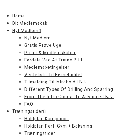
Skip
to
Home
content
Dit Medlemskab
Nyt Medlem
Nyt Medlem
Gratis Prøve Uge
Priser & Medlemskaber
Fordele Ved At Træne BJJ
Medlemsbetingelser
Venteliste Til Børneholdet
Tilmelding Til Introhold I BJJ
Different Types Of Drilling And Sparring
From The Intro Course To Advanced BJJ
FAQ
Træningstider
Holdplan Kampsport
Holdplan Perf. Gym + Boksning
Træningstider