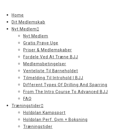
Skip
to
Home
content
Dit Medlemskab
Nyt Medlem
Nyt Medlem
Gratis Prøve Uge
Priser & Medlemskaber
Fordele Ved At Træne BJJ
Medlemsbetingelser
Venteliste Til Børneholdet
Tilmelding Til Introhold I BJJ
Different Types Of Drilling And Sparring
From The Intro Course To Advanced BJJ
FAQ
Træningstider
Holdplan Kampsport
Holdplan Perf. Gym + Boksning
Træningstider