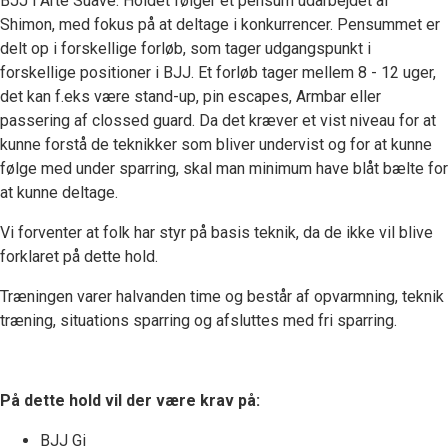
BJJ i Arte Suave. Holdet følger et pensum udarbejdet af
Shimon, med fokus på at deltage i konkurrencer. Pensummet er
delt op i forskellige forløb, som tager udgangspunkt i
forskellige positioner i BJJ. Et forløb tager mellem 8 - 12 uger,
det kan f.eks være stand-up, pin escapes, Armbar eller
passering af clossed guard. Da det kræver et vist niveau for at
kunne forstå de teknikker som bliver undervist og for at kunne
følge med under sparring, skal man minimum have blåt bælte for
at kunne deltage.
Vi forventer at folk har styr på basis teknik, da de ikke vil blive
forklaret på dette hold.
Træningen varer halvanden time og består af opvarmning, teknik
træning, situations sparring og afsluttes med fri sparring.
På dette hold vil der være krav på:
BJJ Gi