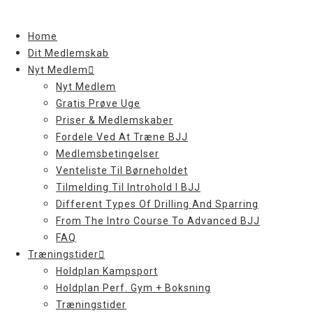
Skip
to
Home
content
Dit Medlemskab
Nyt Medlem
Nyt Medlem
Gratis Prøve Uge
Priser & Medlemskaber
Fordele Ved At Træne BJJ
Medlemsbetingelser
Venteliste Til Børneholdet
Tilmelding Til Introhold I BJJ
Different Types Of Drilling And Sparring
From The Intro Course To Advanced BJJ
FAQ
Træningstider
Holdplan Kampsport
Holdplan Perf. Gym + Boksning
Træningstider