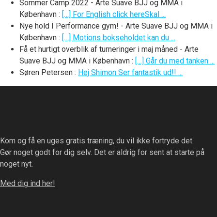
Sommer Camp 2022 - Arte Suave BJJ og MMA i
København
:
[…] For English click hereSkal ...
Nye hold I Performance gym! - Arte Suave BJJ og MMA i
København
:
[…] Motions bokseholdet kan du ...
Få et hurtigt overblik af turneringer i maj måned - Arte
Suave BJJ og MMA i København
:
[…] Går du med tanken ...
Søren Petersen
:
Hej Shimon Ser fantastik ud!! ...
Kom og få en uges gratis træning, du vil ikke fortryde det.
Gør noget godt for dig selv. Det er aldrig for sent at starte på
noget nyt.
Med dig ind her!