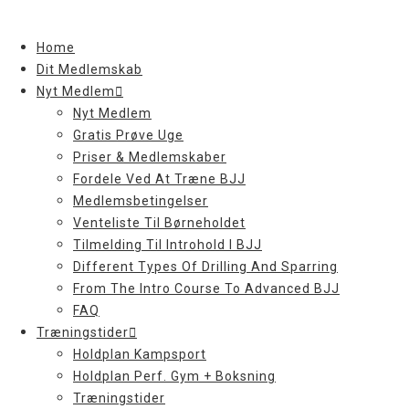
Skip
to
Home
content
Dit Medlemskab
Nyt Medlem
Nyt Medlem
Gratis Prøve Uge
Priser & Medlemskaber
Fordele Ved At Træne BJJ
Medlemsbetingelser
Venteliste Til Børneholdet
Tilmelding Til Introhold I BJJ
Different Types Of Drilling And Sparring
From The Intro Course To Advanced BJJ
FAQ
Træningstider
Holdplan Kampsport
Holdplan Perf. Gym + Boksning
Træningstider