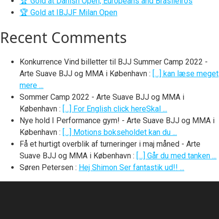
🏆 Gold at Danish Open, Europeans and Brasileiros
🏆 Gold at IBJJF Milan Open
Recent Comments
Konkurrence Vind billetter til BJJ Summer Camp 2022 -
Arte Suave BJJ og MMA i København
:
[…] kan læse meget
mere ...
Sommer Camp 2022 - Arte Suave BJJ og MMA i
København
:
[…] For English click hereSkal ...
Nye hold I Performance gym! - Arte Suave BJJ og MMA i
København
:
[…] Motions bokseholdet kan du ...
Få et hurtigt overblik af turneringer i maj måned - Arte
Suave BJJ og MMA i København
:
[…] Går du med tanken ...
Søren Petersen
:
Hej Shimon Ser fantastik ud!! ...