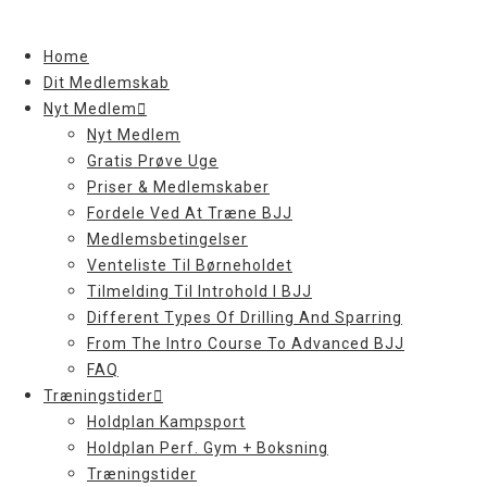
Skip
to
Home
content
Dit Medlemskab
Nyt Medlem
Nyt Medlem
Gratis Prøve Uge
Priser & Medlemskaber
Fordele Ved At Træne BJJ
Medlemsbetingelser
Venteliste Til Børneholdet
Tilmelding Til Introhold I BJJ
Different Types Of Drilling And Sparring
From The Intro Course To Advanced BJJ
FAQ
Træningstider
Holdplan Kampsport
Holdplan Perf. Gym + Boksning
Træningstider