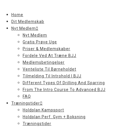
Skip
to
Home
content
Dit Medlemskab
Nyt Medlem
Nyt Medlem
Gratis Prøve Uge
Priser & Medlemskaber
Fordele Ved At Træne BJJ
Medlemsbetingelser
Venteliste Til Børneholdet
Tilmelding Til Introhold I BJJ
Different Types Of Drilling And Sparring
From The Intro Course To Advanced BJJ
FAQ
Træningstider
Holdplan Kampsport
Holdplan Perf. Gym + Boksning
Træningstider