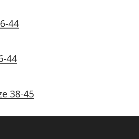
36-44
6-44
ze 38-45