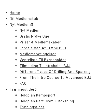
Skip
to
Home
content
Dit Medlemskab
Nyt Medlem
Nyt Medlem
Gratis Prøve Uge
Priser & Medlemskaber
Fordele Ved At Træne BJJ
Medlemsbetingelser
Venteliste Til Børneholdet
Tilmelding Til Introhold I BJJ
Different Types Of Drilling And Sparring
From The Intro Course To Advanced BJJ
FAQ
Træningstider
Holdplan Kampsport
Holdplan Perf. Gym + Boksning
Træningstider