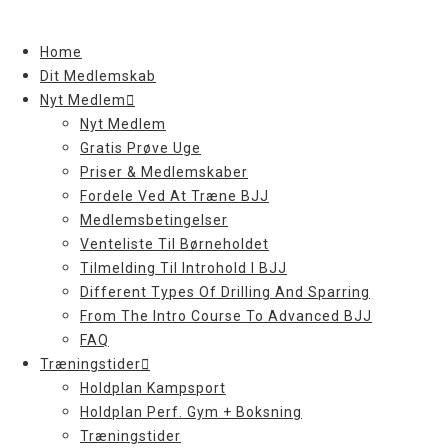
Skip
to
Home
content
Dit Medlemskab
Nyt Medlem
Nyt Medlem
Gratis Prøve Uge
Priser & Medlemskaber
Fordele Ved At Træne BJJ
Medlemsbetingelser
Venteliste Til Børneholdet
Tilmelding Til Introhold I BJJ
Different Types Of Drilling And Sparring
From The Intro Course To Advanced BJJ
FAQ
Træningstider
Holdplan Kampsport
Holdplan Perf. Gym + Boksning
Træningstider