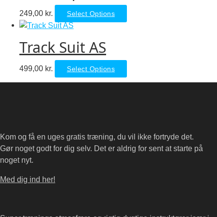
This
249,00
kr.
Select Options
product
has
Track Suit AS
multiple
variants.
This
499,00
kr.
Select Options
The
product
options
has
may
multiple
be
variants.
chosen
The
on
Kom og få en uges gratis træning, du vil ikke fortryde det.
options
the
Gør noget godt for dig selv. Det er aldrig for sent at starte på
may
product
noget nyt.
be
page
chosen
Med dig ind her!
on
the
product