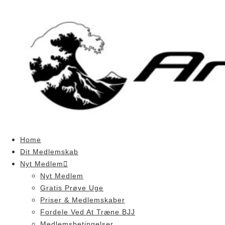
Skip
to
content
Home
Dit Medlemskab
Nyt Medlem
Nyt Medlem
Gratis Prøve Uge
Priser & Medlemskaber
Fordele Ved At Træne BJJ
Medlemsbetingelser