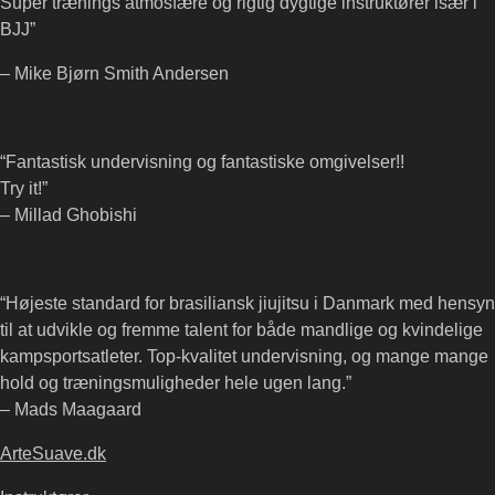
Super trænings atmosfære og rigtig dygtige instruktører især i
page
BJJ”
– Mike Bjørn Smith Andersen
“Fantastisk undervisning og fantastiske omgivelser!!
Try it!”
– Millad Ghobishi
“Højeste standard for brasiliansk jiujitsu i Danmark med hensyn
til at udvikle og fremme talent for både mandlige og kvindelige
kampsportsatleter. Top-kvalitet undervisning, og mange mange
hold og træningsmuligheder hele ugen lang.”
– Mads Maagaard
ArteSuave.dk