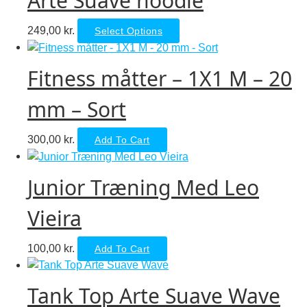
Arte Suave hoodie
This
249,00
kr.
Select Options
product
has
Fitness måtter – 1X1 M – 20
multiple
variants.
mm – Sort
The
options
300,00
kr.
Add To Cart
may
be
chosen
Junior Træning Med Leo
on
Vieira
the
product
page
100,00
kr.
Add To Cart
Tank Top Arte Suave Wave