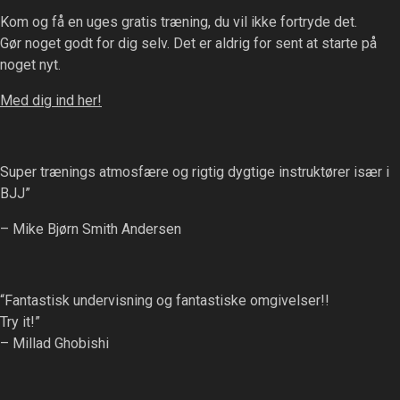
The
on
Kom og få en uges gratis træning, du vil ikke fortryde det.
options
the
Gør noget godt for dig selv. Det er aldrig for sent at starte på
may
product
noget nyt.
be
page
chosen
Med dig ind her!
on
the
product
Super trænings atmosfære og rigtig dygtige instruktører især i
page
BJJ”
– Mike Bjørn Smith Andersen
“Fantastisk undervisning og fantastiske omgivelser!!
Try it!”
– Millad Ghobishi