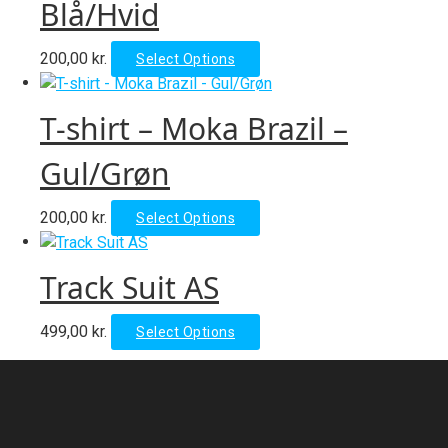
Blå/Hvid
The
options
This
200,00
kr.
Select Options
may
product
be
has
chosen
T-shirt – Moka Brazil –
multiple
on
variants.
Gul/Grøn
the
The
product
options
page
This
200,00
kr.
Select Options
may
product
be
has
chosen
Track Suit AS
multiple
on
variants.
the
This
499,00
kr.
Select Options
The
product
product
options
page
has
may
multiple
be
variants.
chosen