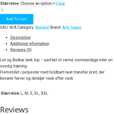
Størrelse
Clear
Tank
Top
Add To Cart
Arte
SKU:
N/A
Category:
Apparel
Brand:
Arte Suave
Suave
Wave
Description
quantity
Additional information
Reviews (0)
Let og åndbar tank top – perfekt til varme sommerdage eller en
svedig træning.
Fremstillet i polyester med holdbart heat-transfer print, der
bevarer farver og detaljer vask efter vask.
Størrelse
L, M, S, XL, XXL
Reviews