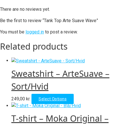
There are no reviews yet.
Be the first to review “Tank Top Arte Suave Wave”
You must be
logged in
to post a review.
Related products
Sweatshirt – ArteSuave –
Sort/Hvid
This
249,00
kr.
Select Options
product
has
T-shirt – Moka Original –
multiple
variants.