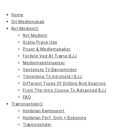
Skip
to
Home
content
Dit Medlemskab
Nyt Medlem
Nyt Medlem
Gratis Prøve Uge
Priser & Medlemskaber
Fordele Ved At Træne BJJ
Medlemsbetingelser
Venteliste Til Børneholdet
Tilmelding Til Introhold I BJJ
Different Types Of Drilling And Sparring
From The Intro Course To Advanced BJJ
FAQ
Træningstider
Holdplan Kampsport
Holdplan Perf. Gym + Boksning
Træningstider