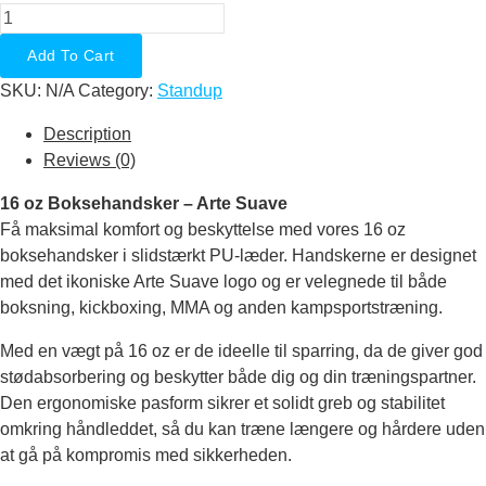
AS
Boksehandsker
Add To Cart
quantity
SKU:
N/A
Category:
Standup
Description
Reviews (0)
16 oz Boksehandsker – Arte Suave
Få maksimal komfort og beskyttelse med vores 16 oz
boksehandsker i slidstærkt PU-læder. Handskerne er designet
med det ikoniske Arte Suave logo og er velegnede til både
boksning, kickboxing, MMA og anden kampsportstræning.
Med en vægt på 16 oz er de ideelle til sparring, da de giver god
stødabsorbering og beskytter både dig og din træningspartner.
Den ergonomiske pasform sikrer et solidt greb og stabilitet
omkring håndleddet, så du kan træne længere og hårdere uden
at gå på kompromis med sikkerheden.