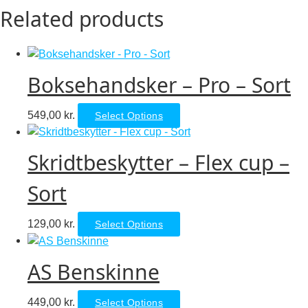
Related products
Boksehandsker – Pro – Sort
This
549,00
kr.
Select Options
product
has
Skridtbeskytter – Flex cup –
multiple
variants.
Sort
The
options
This
129,00
kr.
Select Options
may
product
be
has
chosen
AS Benskinne
multiple
on
variants.
the
This
449,00
kr.
Select Options
The