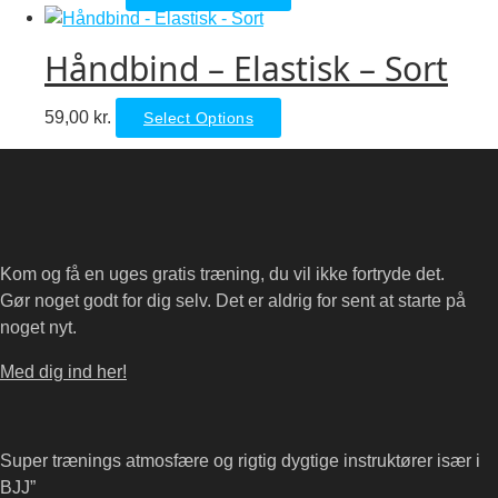
product
product
options
page
has
may
Håndbind – Elastisk – Sort
multiple
be
variants.
chosen
This
59,00
kr.
Select Options
The
on
product
options
the
has
may
product
multiple
be
page
variants.
chosen
The
on
Kom og få en uges gratis træning, du vil ikke fortryde det.
options
the
Gør noget godt for dig selv. Det er aldrig for sent at starte på
may
product
noget nyt.
be
page
chosen
Med dig ind her!
on
the
product
Super trænings atmosfære og rigtig dygtige instruktører især i
page
BJJ”