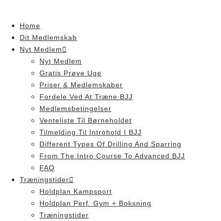
Skip
to
Home
content
Dit Medlemskab
Nyt Medlem
Nyt Medlem
Gratis Prøve Uge
Priser & Medlemskaber
Fordele Ved At Træne BJJ
Medlemsbetingelser
Venteliste Til Børneholdet
Tilmelding Til Introhold I BJJ
Different Types Of Drilling And Sparring
From The Intro Course To Advanced BJJ
FAQ
Træningstider
Holdplan Kampsport
Holdplan Perf. Gym + Boksning
Træningstider