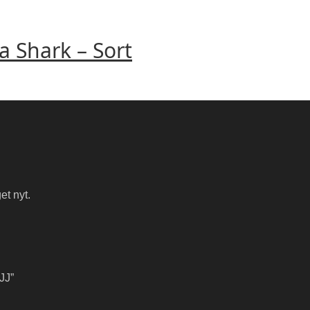
 Shark – Sort
et nyt.
JJ”