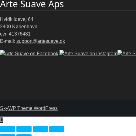
Arte Suave Aps
Hvidkildevej 64
2400 København
cvr: 41376481
E-mail:
support@artesuave.dk
SkyWP Theme WordPress