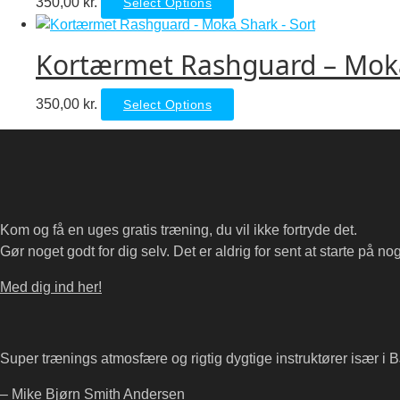
This
350,00
kr.
Select Options
The
on
product
options
the
has
may
Kortærmet Rashguard – Moka
product
multiple
be
page
variants.
chosen
This
350,00
kr.
Select Options
The
on
product
options
the
has
may
product
multiple
be
page
variants.
chosen
The
on
Kom og få en uges gratis træning, du vil ikke fortryde det.
options
the
Gør noget godt for dig selv. Det er aldrig for sent at starte på nog
may
product
be
page
Med dig ind her!
chosen
on
the
Super trænings atmosfære og rigtig dygtige instruktører især i B
product
page
– Mike Bjørn Smith Andersen