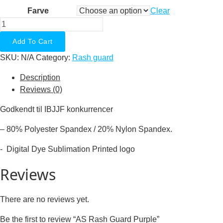
Farve
Clear
AS
Rash
Add To Cart
Guard
SKU:
N/A
Category:
Rash guard
Purple
quantity
Description
Reviews (0)
Godkendt til IBJJF konkurrencer
– 80% Polyester Spandex / 20% Nylon Spandex.
​- Digital Dye Sublimation Printed logo
Reviews
There are no reviews yet.
Be the first to review “AS Rash Guard Purple”