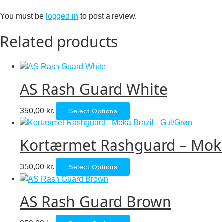
You must be
logged in
to post a review.
Related products
AS Rash Guard White
This
350,00
kr.
Select Options
product
has
Kortærmet Rashguard – Moka
multiple
variants.
This
350,00
kr.
Select Options
The
product
options
has
may
AS Rash Guard Brown
multiple
be
variants.
chosen