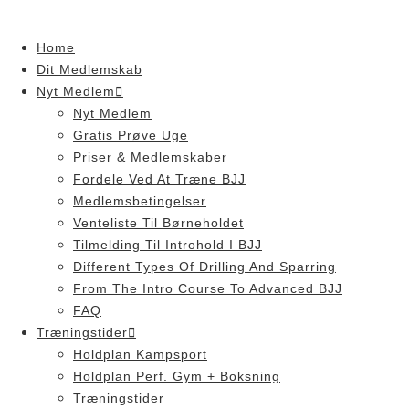
Skip
to
Home
content
Dit Medlemskab
Nyt Medlem
Nyt Medlem
Gratis Prøve Uge
Priser & Medlemskaber
Fordele Ved At Træne BJJ
Medlemsbetingelser
Venteliste Til Børneholdet
Tilmelding Til Introhold I BJJ
Different Types Of Drilling And Sparring
From The Intro Course To Advanced BJJ
FAQ
Træningstider
Holdplan Kampsport
Holdplan Perf. Gym + Boksning
Træningstider