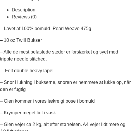
Original
Description
-
Reviews (0)
Hvid
quantity
– Lavet af 100% bomuld- Pearl Weave 475g
– 10 oz Twill Bukser
– Alle de mest belastede steder er forstærket og syet med
tripple needle stitched.
– Felt double heavy lapel
– Snor i lukning i bukserne, snoren er nemmere at lukke op, når
den er fugtig
– Gien kommer i vores lækre gi pose i bomuld
– Krymper meget lidt i vask
– Gien vejer ca 2 kg, alt efter størrelsen. A4 vejer lidt mere og