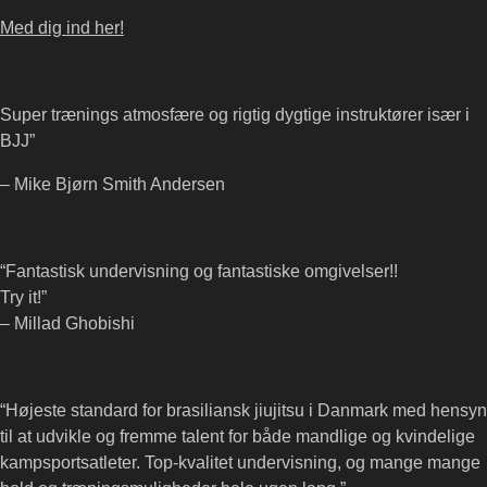
chosen
Med dig ind her!
on
the
product
Super trænings atmosfære og rigtig dygtige instruktører især i
page
BJJ”
– Mike Bjørn Smith Andersen
“Fantastisk undervisning og fantastiske omgivelser!!
Try it!”
– Millad Ghobishi
“Højeste standard for brasiliansk jiujitsu i Danmark med hensyn
til at udvikle og fremme talent for både mandlige og kvindelige
kampsportsatleter. Top-kvalitet undervisning, og mange mange