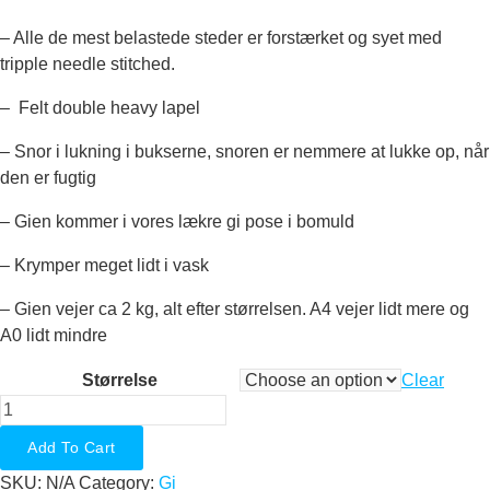
– Alle de mest belastede steder er forstærket og syet med
tripple needle stitched.
– Felt double heavy lapel
– Snor i lukning i bukserne, snoren er nemmere at lukke op, når
den er fugtig
– Gien kommer i vores lækre gi pose i bomuld
– Krymper meget lidt i vask
– Gien vejer ca 2 kg, alt efter størrelsen. A4 vejer lidt mere og
A0 lidt mindre
Størrelse
Clear
BJJ
Gi
Add To Cart
-
SKU:
N/A
Category:
Gi
Moka