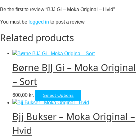
Be the first to review “BJJ Gi – Moka Original – Hvid”
You must be
logged in
to post a review.
Related products
Børne BJJ Gi – Moka Original
– Sort
This
600,00
kr.
Select Options
product
has
Bjj Bukser – Moka Original –
multiple
variants.
Hvid
The