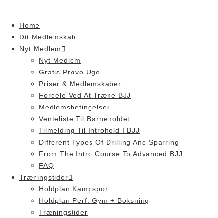
Skip
to
Home
content
Dit Medlemskab
Nyt Medlem
Nyt Medlem
Gratis Prøve Uge
Priser & Medlemskaber
Fordele Ved At Træne BJJ
Medlemsbetingelser
Venteliste Til Børneholdet
Tilmelding Til Introhold I BJJ
Different Types Of Drilling And Sparring
From The Intro Course To Advanced BJJ
FAQ
Træningstider
Holdplan Kampsport
Holdplan Perf. Gym + Boksning
Træningstider