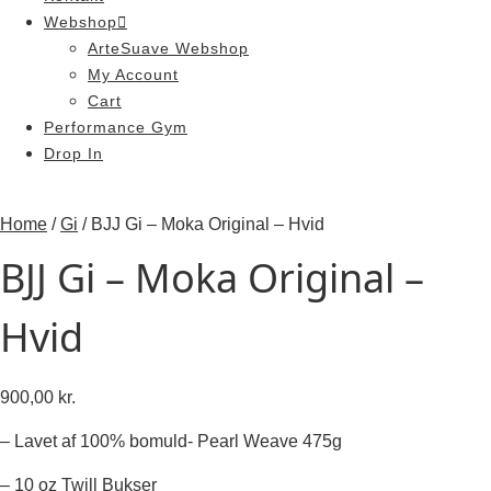
Webshop
ArteSuave Webshop
My Account
Cart
Performance Gym
Drop In
Home
/
Gi
/ BJJ Gi – Moka Original – Hvid
BJJ Gi – Moka Original –
Hvid
900,00
kr.
– Lavet af 100% bomuld- Pearl Weave 475g
– 10 oz Twill Bukser