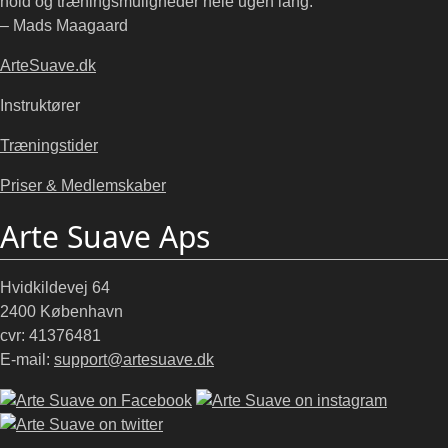
hold og træningsmuligheder hele ugen lang.”
– Mads Maagaard
ArteSuave.dk
Instruktører
Træningstider
Priser & Medlemskaber
Arte Suave Aps
Hvidkildevej 64
2400 København
cvr: 41376481
E-mail:
support@artesuave.dk