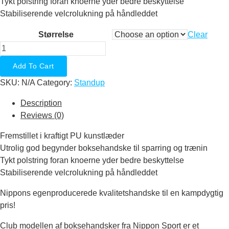
Tykt polstring foran knoerne yder bedre beskyttelse
Stabiliserende velcrolukning på håndleddet
Størrelse
Clear
Boksehandsker
-
Add To Cart
Club
SKU:
N/A
Category:
Standup
-
Sort
Description
quantity
Reviews (0)
Fremstillet i kraftigt PU kunstlæder
Utrolig god begynder boksehandske til sparring og trænin
Tykt polstring foran knoerne yder bedre beskyttelse
Stabiliserende velcrolukning på håndleddet
Nippons egenproducerede kvalitetshandske til en kampdygtig
pris!
Club modellen af boksehandsker fra Nippon Sport er et