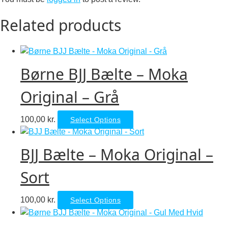
Related products
Børne BJJ Bælte – Moka
Original – Grå
This
100,00
kr.
Select Options
product
has
BJJ Bælte – Moka Original –
multiple
variants.
Sort
The
options
This
100,00
kr.
Select Options
may
product
be
has