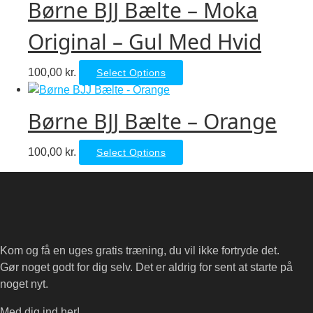
chosen
Børne BJJ Bælte – Moka
multiple
on
variants.
Original – Gul Med Hvid
the
The
product
options
page
This
100,00
kr.
Select Options
may
product
be
has
chosen
Børne BJJ Bælte – Orange
multiple
on
variants.
the
This
100,00
kr.
Select Options
The
product
product
options
page
has
may
multiple
be
variants.
chosen
The
on
Kom og få en uges gratis træning, du vil ikke fortryde det.
options
the
Gør noget godt for dig selv. Det er aldrig for sent at starte på
may
product
noget nyt.
be
page
chosen
Med dig ind her!