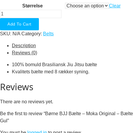
Størrelse
Clear
Børne
BJJ
Add To Cart
Bælte
SKU:
N/A
Category:
Belts
-
Moka
Description
Original
Reviews (0)
-
Bælte
100% bomuld Brasiliansk Jiu Jitsu bælte
Gul
Kvalitets bælte med 8 rækker syning.
quantity
Reviews
There are no reviews yet.
Be the first to review “Børne BJJ Bælte – Moka Original – Bælte
Gul”
You must be
logged in
to post a review.