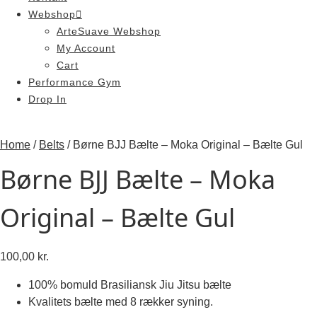
Webshop
ArteSuave Webshop
My Account
Cart
Performance Gym
Drop In
Home
/
Belts
/ Børne BJJ Bælte – Moka Original – Bælte Gul
Børne BJJ Bælte – Moka
Original – Bælte Gul
100,00
kr.
100% bomuld Brasiliansk Jiu Jitsu bælte
Kvalitets bælte med 8 rækker syning.