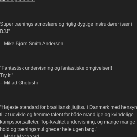
on
the
product
Super trænings atmosfære og rigtig dygtige instruktører især i
page
BJJ”
– Mike Bjørn Smith Andersen
“Fantastisk undervisning og fantastiske omgivelser!!
Try it!”
– Millad Ghobishi
“Højeste standard for brasiliansk jiujitsu i Danmark med hensyn
til at udvikle og fremme talent for både mandlige og kvindelige
kampsportsatleter. Top-kvalitet undervisning, og mange mange
hold og træningsmuligheder hele ugen lang.”
– Mads Maagaard