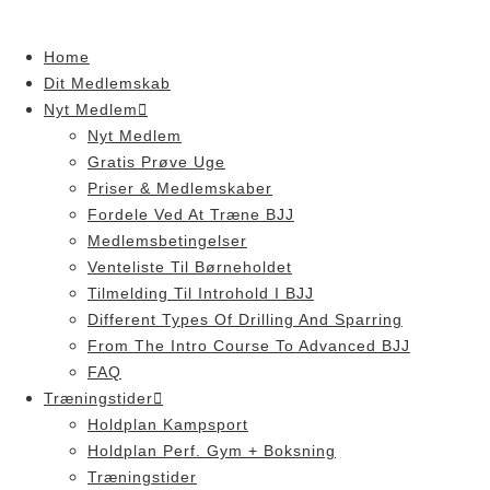
Skip
to
Home
content
Dit Medlemskab
Nyt Medlem
Nyt Medlem
Gratis Prøve Uge
Priser & Medlemskaber
Fordele Ved At Træne BJJ
Medlemsbetingelser
Venteliste Til Børneholdet
Tilmelding Til Introhold I BJJ
Different Types Of Drilling And Sparring
From The Intro Course To Advanced BJJ
FAQ
Træningstider
Holdplan Kampsport
Holdplan Perf. Gym + Boksning
Træningstider