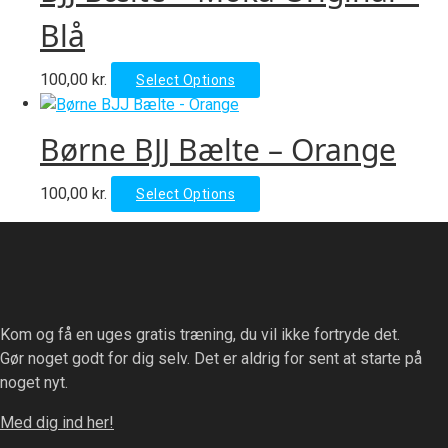
on
variants.
Blå
the
The
product
options
page
This
100,00
kr.
Select Options
may
product
be
has
chosen
Børne BJJ Bælte – Orange
multiple
on
variants.
the
This
100,00
kr.
Select Options
The
product
product
options
page
has
may
multiple
be
variants.
chosen
The
on
Kom og få en uges gratis træning, du vil ikke fortryde det.
options
the
Gør noget godt for dig selv. Det er aldrig for sent at starte på
may
product
noget nyt.
be
page
chosen
Med dig ind her!
on