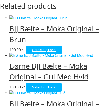
Related products
BJJ Bælte – Moka Original –
Brun
This
100,00
kr.
Select Options
product
has
Børne BJJ Bælte – Moka
multiple
variants.
Original – Gul Med Hvid
The
options
This
100,00
kr.
Select Options
may
product
be
has
chosen
BJJ Bælte – Moka Original –
multiple