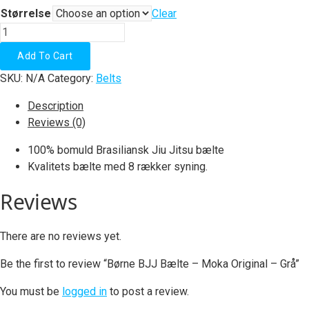
Størrelse
Clear
Børne
BJJ
Add To Cart
Bælte
SKU:
N/A
Category:
Belts
-
Moka
Description
Original
Reviews (0)
-
Grå
100% bomuld Brasiliansk Jiu Jitsu bælte
quantity
Kvalitets bælte med 8 rækker syning.
Reviews
There are no reviews yet.
Be the first to review “Børne BJJ Bælte – Moka Original – Grå”
You must be
logged in
to post a review.