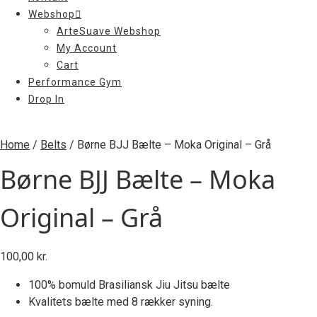
Webshop
ArteSuave Webshop
My Account
Cart
Performance Gym
Drop In
Home
/
Belts
/ Børne BJJ Bælte – Moka Original – Grå
Børne BJJ Bælte – Moka
Original – Grå
100,00
kr.
100% bomuld Brasiliansk Jiu Jitsu bælte
Kvalitets bælte med 8 rækker syning.