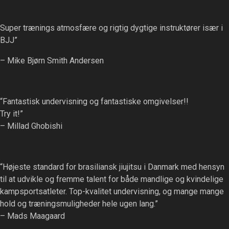
the
product
Super trænings atmosfære og rigtig dygtige instruktører især i
page
BJJ”
– Mike Bjørn Smith Andersen
“Fantastisk undervisning og fantastiske omgivelser!!
Try it!”
– Millad Ghobishi
“Højeste standard for brasiliansk jiujitsu i Danmark med hensyn
til at udvikle og fremme talent for både mandlige og kvindelige
kampsportsatleter. Top-kvalitet undervisning, og mange mange
hold og træningsmuligheder hele ugen lang.”
– Mads Maagaard