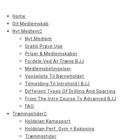
Skip
to
Home
content
Dit Medlemskab
Nyt Medlem
Nyt Medlem
Gratis Prøve Uge
Priser & Medlemskaber
Fordele Ved At Træne BJJ
Medlemsbetingelser
Venteliste Til Børneholdet
Tilmelding Til Introhold I BJJ
Different Types Of Drilling And Sparring
From The Intro Course To Advanced BJJ
FAQ
Træningstider
Holdplan Kampsport
Holdplan Perf. Gym + Boksning
Træningstider