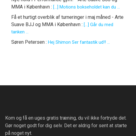
MMA i København
:
[…] Motions bokseholdet kan du ...
Få et hurtigt overblik af turneringer i maj måned - Arte
Suave BJJ og MMA i København
:
[…] Går du med
tanken ...
Søren Petersen
:
Hej Shimon Ser fantastik ud!! ...
Kom og få en uges gratis træning, du vil ikke fortryde det.
Gør noget godt for dig selv. Det er aldrig for sent at starte
på noget nyt.