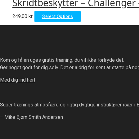
Skridtbeskytter – Challenger
multiple
be
page
variants.
chosen
This
249,00
kr.
Select Options
The
on
product
options
the
has
may
product
multiple
be
page
variants.
chosen
The
on
Kom og få en uges gratis træning, du vil ikke fortryde det.
options
the
Gør noget godt for dig selv. Det er aldrig for sent at starte på nog
may
product
be
page
Med dig ind her!
chosen
on
the
Super trænings atmosfære og rigtig dygtige instruktører især i 
product
page
– Mike Bjørn Smith Andersen