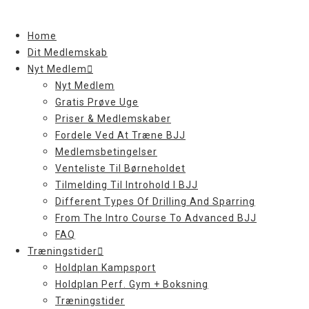
Skip
to
Home
content
Dit Medlemskab
Nyt Medlem
Nyt Medlem
Gratis Prøve Uge
Priser & Medlemskaber
Fordele Ved At Træne BJJ
Medlemsbetingelser
Venteliste Til Børneholdet
Tilmelding Til Introhold I BJJ
Different Types Of Drilling And Sparring
From The Intro Course To Advanced BJJ
FAQ
Træningstider
Holdplan Kampsport
Holdplan Perf. Gym + Boksning
Træningstider