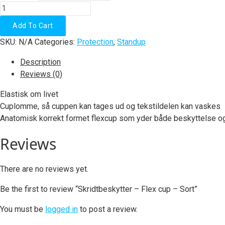
Skridtbeskytter
-
Add To Cart
Flex
SKU:
N/A
Categories:
Protection
,
Standup
cup
-
Description
Sort
Reviews (0)
quantity
Elastisk om livet
Cuplomme, så cuppen kan tages ud og tekstildelen kan vaskes
Anatomisk korrekt formet flexcup som yder både beskyttelse o
Reviews
There are no reviews yet.
Be the first to review “Skridtbeskytter – Flex cup – Sort”
You must be
logged in
to post a review.