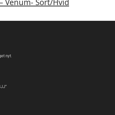
 – Venum- Sort/Hvid
et nyt.
BJJ”