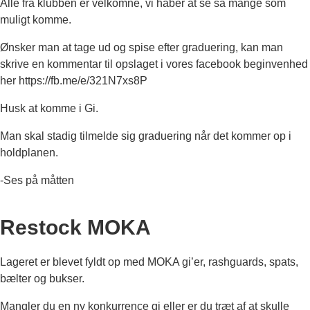
Alle fra klubben er velkomne, vi håber at se så mange som
muligt komme.
Ønsker man at tage ud og spise efter graduering, kan man
skrive en kommentar til opslaget i vores facebook beginvenhed
her https://fb.me/e/321N7xs8P
Husk at komme i Gi.
Man skal stadig tilmelde sig graduering når det kommer op i
holdplanen.
-Ses på måtten
Restock MOKA
Lageret er blevet fyldt op med MOKA gi’er, rashguards, spats,
bælter og bukser.
Mangler du en ny konkurrence gi eller er du træt af at skulle