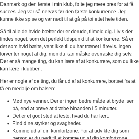
Danmark og den første i min klub, følte jeg mere pres for at få
succes. Jeg var så nervøs før den første konkurrence. Jeg
kunne ikke spise og var nødt til at gå på toilettet hele tiden.
Så til alle de hvide bælter der er derude, tilmeld dig. Hvis der
findes noget, som det perfekt tidspunkt til at konkurrere. Så er
det som hvid bælte, vent ikke til du har trænet i årevis. Ingen
forventer noget af dig, men du kan måske overraske dig selv.
Der er så mange ting, du kan lære af at konkurrere, som du ikke
kan lære i klubben.
Her er nogle af de ting, du får ud af at konkurrere, bortset fra at
få en medalje om halsen:
Mød nye venner. Der er ingen bedre måde at bryde isen
på, end at prøve at dræbe hinanden i 5 minutter.
Det er et godt sted at teste, hvad du har lært.
Find dine styrker og svagheder.
Komme ud af din komfortzone. For at udvikle dig som
person er du nødt til at komme ud af din komfortzone.