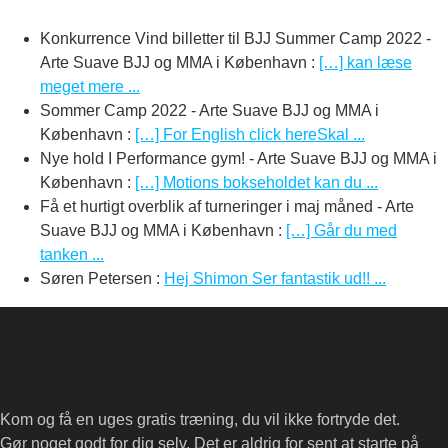
Konkurrence Vind billetter til BJJ Summer Camp 2022 -
Arte Suave BJJ og MMA i København
:
[…] kan læse
meget mere ...
Sommer Camp 2022 - Arte Suave BJJ og MMA i
København
:
[…] For English click hereSkal ...
Nye hold I Performance gym! - Arte Suave BJJ og MMA i
København
:
[…] Motions bokseholdet kan du ...
Få et hurtigt overblik af turneringer i maj måned - Arte
Suave BJJ og MMA i København
:
[…] Går du med
tanken ...
Søren Petersen
:
Hej Shimon Ser fantastik ud!! ...
Kom og få en uges gratis træning, du vil ikke fortryde det.
Gør noget godt for dig selv. Det er aldrig for sent at starte på