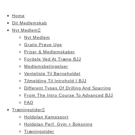
Skip
to
Home
content
Dit Medlemskab
Nyt Medlem
Nyt Medlem
Gratis Prøve Uge
Priser & Medlemskaber
Fordele Ved At Træne BJJ
Medlemsbetingelser
Venteliste Til Børneholdet
Tilmelding Til Introhold I BJJ
Different Types Of Drilling And Sparring
From The Intro Course To Advanced BJJ
FAQ
Træningstider
Holdplan Kampsport
Holdplan Perf. Gym + Boksning
Træningstider