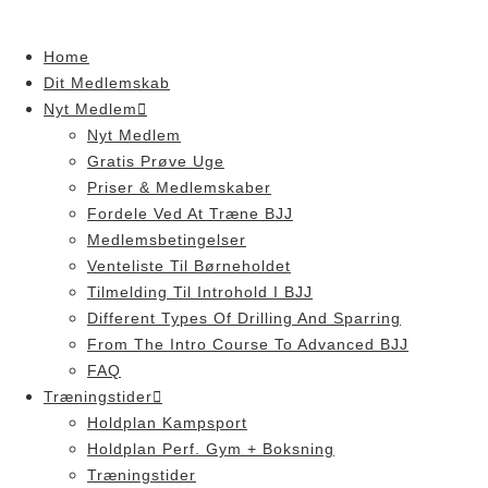
Skip
to
Home
content
Dit Medlemskab
Nyt Medlem
Nyt Medlem
Gratis Prøve Uge
Priser & Medlemskaber
Fordele Ved At Træne BJJ
Medlemsbetingelser
Venteliste Til Børneholdet
Tilmelding Til Introhold I BJJ
Different Types Of Drilling And Sparring
From The Intro Course To Advanced BJJ
FAQ
Træningstider
Holdplan Kampsport
Holdplan Perf. Gym + Boksning
Træningstider