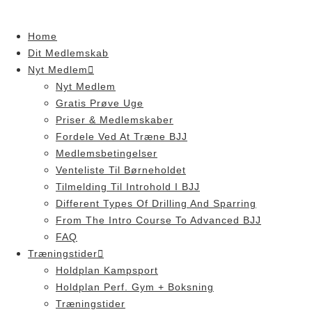
Skip
to
Home
content
Dit Medlemskab
Nyt Medlem
Nyt Medlem
Gratis Prøve Uge
Priser & Medlemskaber
Fordele Ved At Træne BJJ
Medlemsbetingelser
Venteliste Til Børneholdet
Tilmelding Til Introhold I BJJ
Different Types Of Drilling And Sparring
From The Intro Course To Advanced BJJ
FAQ
Træningstider
Holdplan Kampsport
Holdplan Perf. Gym + Boksning
Træningstider