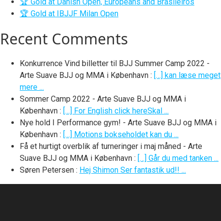
🏆 Gold at Danish Open, Europeans and Brasileiros
🏆 Gold at IBJJF Milan Open
Recent Comments
Konkurrence Vind billetter til BJJ Summer Camp 2022 -
Arte Suave BJJ og MMA i København
:
[…] kan læse meget
mere ...
Sommer Camp 2022 - Arte Suave BJJ og MMA i
København
:
[…] For English click hereSkal ...
Nye hold I Performance gym! - Arte Suave BJJ og MMA i
København
:
[…] Motions bokseholdet kan du ...
Få et hurtigt overblik af turneringer i maj måned - Arte
Suave BJJ og MMA i København
:
[…] Går du med tanken ...
Søren Petersen
:
Hej Shimon Ser fantastik ud!! ...