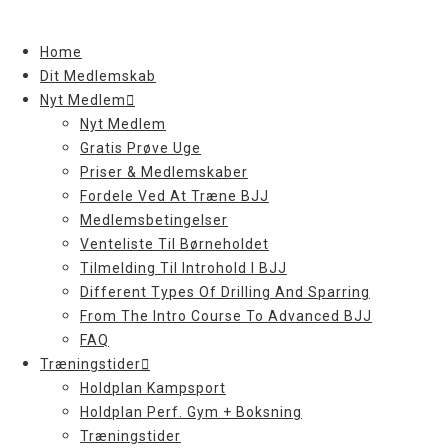
Skip
to
Home
content
Dit Medlemskab
Nyt Medlem
Nyt Medlem
Gratis Prøve Uge
Priser & Medlemskaber
Fordele Ved At Træne BJJ
Medlemsbetingelser
Venteliste Til Børneholdet
Tilmelding Til Introhold I BJJ
Different Types Of Drilling And Sparring
From The Intro Course To Advanced BJJ
FAQ
Træningstider
Holdplan Kampsport
Holdplan Perf. Gym + Boksning
Træningstider