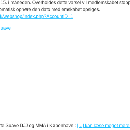
n 15. i måneden. Overholdes dette varsel vil medlemskabet st
utomatisk ophøre den dato medlemskabet opsiges.
.dk/webshop/index.php?AccountID=1
Suave
 Arte Suave BJJ og MMA i København
:
[…] kan læse meget mere .