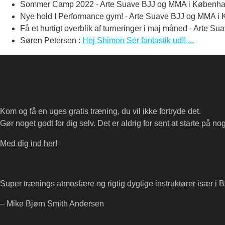
Sommer Camp 2022 - Arte Suave BJJ og MMA i Københ
Nye hold I Performance gym! - Arte Suave BJJ og MMA i
Få et hurtigt overblik af turneringer i maj måned - Arte
Søren Petersen
:
Hej Shimon Ser fantastik ud!! ...
Kom og få en uges gratis træning, du vil ikke fortryde det.
Gør noget godt for dig selv. Det er aldrig for sent at starte på nog
Med dig ind her!
Super trænings atmosfære og rigtig dygtige instruktører især i B
– Mike Bjørn Smith Andersen