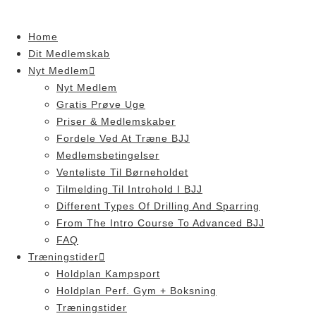
Skip
to
Home
content
Dit Medlemskab
Nyt Medlem
Nyt Medlem
Gratis Prøve Uge
Priser & Medlemskaber
Fordele Ved At Træne BJJ
Medlemsbetingelser
Venteliste Til Børneholdet
Tilmelding Til Introhold I BJJ
Different Types Of Drilling And Sparring
From The Intro Course To Advanced BJJ
FAQ
Træningstider
Holdplan Kampsport
Holdplan Perf. Gym + Boksning
Træningstider