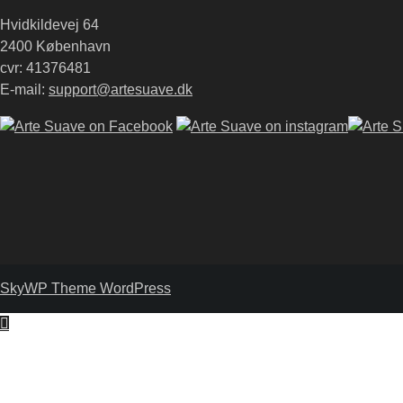
Hvidkildevej 64
2400 København
cvr: 41376481
E-mail:
support@artesuave.dk
SkyWP Theme WordPress