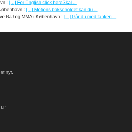
avn
:
[…] For English click hereSkal ...
 København
:
[…] Motions bokseholdet kan du ...
 Suave BJJ og MMA i København
:
[…] Går du med tanken ...
et nyt.
JJ”