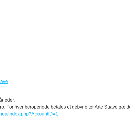
uave
måneder.
ro. For hver beroperiode betales et gebyr efter Arte Suave gæld
shop/index.php?AccountID=1