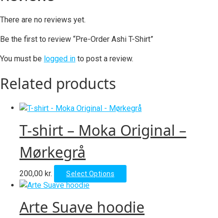
There are no reviews yet.
Be the first to review “Pre-Order Ashi T-Shirt”
You must be
logged in
to post a review.
Related products
T-shirt – Moka Original –
Mørkegrå
This
200,00
kr.
Select Options
product
has
Arte Suave hoodie
multiple