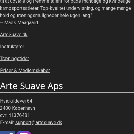
til at udvikle og fremme talent for både mandlige og kvindelige
kampsportsatleter. Top-kvalitet undervisning, og mange mange
hold og træningsmuligheder hele ugen lang.”
– Mads Maagaard
ArteSuave.dk
Instruktører
Træningstider
Priser & Medlemskaber
Arte Suave Aps
Hvidkildevej 64
2400 København
cvr: 41376481
E-mail:
support@artesuave.dk