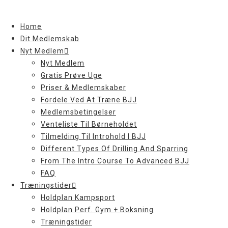
Skip
to
Home
content
Dit Medlemskab
Nyt Medlem
Nyt Medlem
Gratis Prøve Uge
Priser & Medlemskaber
Fordele Ved At Træne BJJ
Medlemsbetingelser
Venteliste Til Børneholdet
Tilmelding Til Introhold I BJJ
Different Types Of Drilling And Sparring
From The Intro Course To Advanced BJJ
FAQ
Træningstider
Holdplan Kampsport
Holdplan Perf. Gym + Boksning
Træningstider