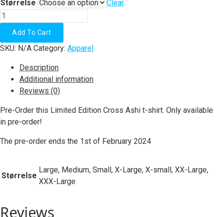
Størrelse
Clear
Pre-
Order
Add To Cart
Ashi
SKU:
N/A
Category:
Apparel
T-
Shirt
Description
quantity
Additional information
Reviews (0)
Pre-Order this Limited Edition Cross Ashi t-shirt. Only available
in pre-order!
The pre-order ends the 1st of February 2024
Large, Medium, Small, X-Large, X-small, XX-Large,
Størrelse
XXX-Large
Reviews