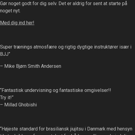
Gør noget godt for dig selv. Det er aldrig for sent at starte på
may
noget nyt.
be
chosen
Med dig ind her!
on
the
product
Super trænings atmosfære og rigtig dygtige instruktører især i
page
BJJ”
– Mike Bjørn Smith Andersen
“Fantastisk undervisning og fantastiske omgivelser!!
Try it!”
– Millad Ghobishi
“Højeste standard for brasiliansk jiujitsu i Danmark med hensyn