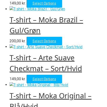
This
149,00
kr.
Select Options
product
has
T-shirt – Moka Brazil –
multiple
variants.
Gul/Grøn
The
options
This
200,00
kr.
Select Options
may
product
be
has
chosen
T-shirt – Arte Suave
multiple
on
variants.
Checkmat – Sort/Hvid
the
The
product
options
page
This
149,00
kr.
Select Options
may
product
be
has
chosen
T-shirt – Moka Original –
multiple
on
variants.
Blå/Hvid
the