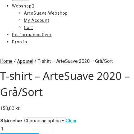
Webshop
ArteSuave Webshop
My Account
Cart
Performance Gym
Drop In
Home
/
Apparel
/ T-shirt – ArteSuave 2020 – Grå/Sort
T-shirt – ArteSuave 2020 –
Grå/Sort
150,00
kr.
Størrelse
Clear
T-