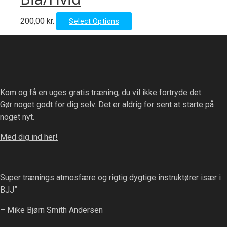
The
product
options
page
This
200,00
kr.
Select Options
may
product
be
has
chosen
multiple
on
variants.
the
The
product
Kom og få en uges gratis træning, du vil ikke fortryde det.
options
page
Gør noget godt for dig selv. Det er aldrig for sent at starte på
may
noget nyt.
be
chosen
Med dig ind her!
on
the
product
Super trænings atmosfære og rigtig dygtige instruktører især i
page
BJJ”
– Mike Bjørn Smith Andersen