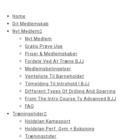
Skip
to
Home
content
Dit Medlemskab
Nyt Medlem
Nyt Medlem
Gratis Prøve Uge
Priser & Medlemskaber
Fordele Ved At Træne BJJ
Medlemsbetingelser
Venteliste Til Børneholdet
Tilmelding Til Introhold I BJJ
Different Types Of Drilling And Sparring
From The Intro Course To Advanced BJJ
FAQ
Træningstider
Holdplan Kampsport
Holdplan Perf. Gym + Boksning
Træningstider