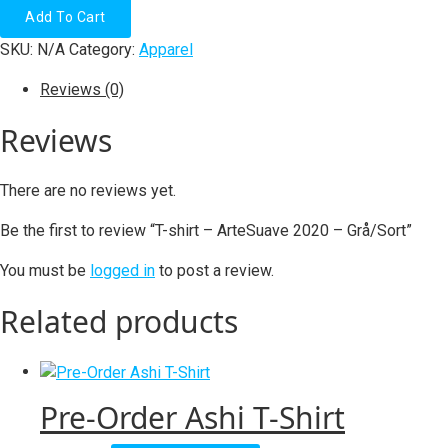
shirt
Add To Cart
-
SKU:
N/A
Category:
Apparel
ArteSuave
2020
Reviews (0)
-
Grå/Sort
Reviews
quantity
There are no reviews yet.
Be the first to review “T-shirt – ArteSuave 2020 – Grå/Sort”
You must be
logged in
to post a review.
Related products
Pre-Order Ashi T-Shirt