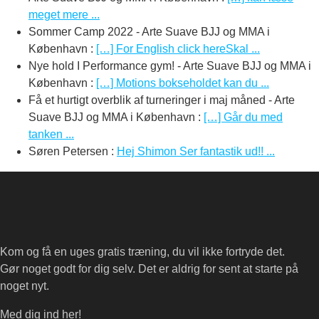
meget mere ...
Sommer Camp 2022 - Arte Suave BJJ og MMA i
København
:
[…] For English click hereSkal ...
Nye hold I Performance gym! - Arte Suave BJJ og MMA i
København
:
[…] Motions bokseholdet kan du ...
Få et hurtigt overblik af turneringer i maj måned - Arte
Suave BJJ og MMA i København
:
[…] Går du med
tanken ...
Søren Petersen
:
Hej Shimon Ser fantastik ud!! ...
Kom og få en uges gratis træning, du vil ikke fortryde det.
Gør noget godt for dig selv. Det er aldrig for sent at starte på
noget nyt.
Med dig ind her!