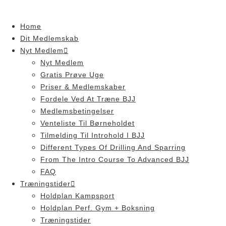
Skip
to
Home
content
Dit Medlemskab
Nyt Medlem
Nyt Medlem
Gratis Prøve Uge
Priser & Medlemskaber
Fordele Ved At Træne BJJ
Medlemsbetingelser
Venteliste Til Børneholdet
Tilmelding Til Introhold I BJJ
Different Types Of Drilling And Sparring
From The Intro Course To Advanced BJJ
FAQ
Træningstider
Holdplan Kampsport
Holdplan Perf. Gym + Boksning
Træningstider