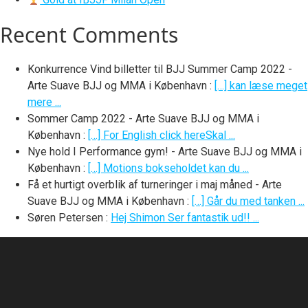
Recent Comments
Konkurrence Vind billetter til BJJ Summer Camp 2022 -
Arte Suave BJJ og MMA i København
:
[…] kan læse meget
mere ...
Sommer Camp 2022 - Arte Suave BJJ og MMA i
København
:
[…] For English click hereSkal ...
Nye hold I Performance gym! - Arte Suave BJJ og MMA i
København
:
[…] Motions bokseholdet kan du ...
Få et hurtigt overblik af turneringer i maj måned - Arte
Suave BJJ og MMA i København
:
[…] Går du med tanken ...
Søren Petersen
:
Hej Shimon Ser fantastik ud!! ...