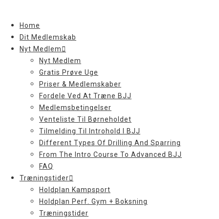
Skip
to
Home
content
Dit Medlemskab
Nyt Medlem
Nyt Medlem
Gratis Prøve Uge
Priser & Medlemskaber
Fordele Ved At Træne BJJ
Medlemsbetingelser
Venteliste Til Børneholdet
Tilmelding Til Introhold I BJJ
Different Types Of Drilling And Sparring
From The Intro Course To Advanced BJJ
FAQ
Træningstider
Holdplan Kampsport
Holdplan Perf. Gym + Boksning
Træningstider