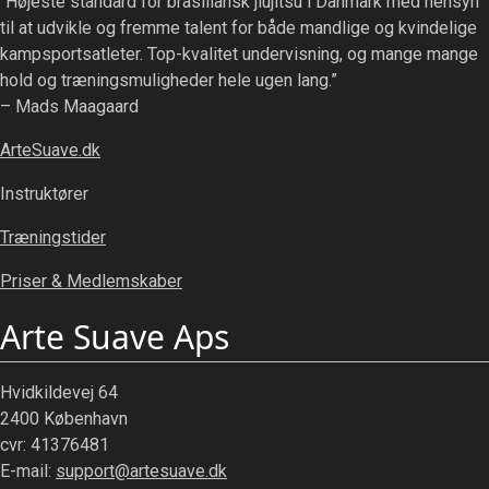
“Højeste standard for brasiliansk jiujitsu i Danmark med hensyn
til at udvikle og fremme talent for både mandlige og kvindelige
kampsportsatleter. Top-kvalitet undervisning, og mange mange
hold og træningsmuligheder hele ugen lang.”
– Mads Maagaard
ArteSuave.dk
Instruktører
Træningstider
Priser & Medlemskaber
Arte Suave Aps
Hvidkildevej 64
2400 København
cvr: 41376481
E-mail:
support@artesuave.dk