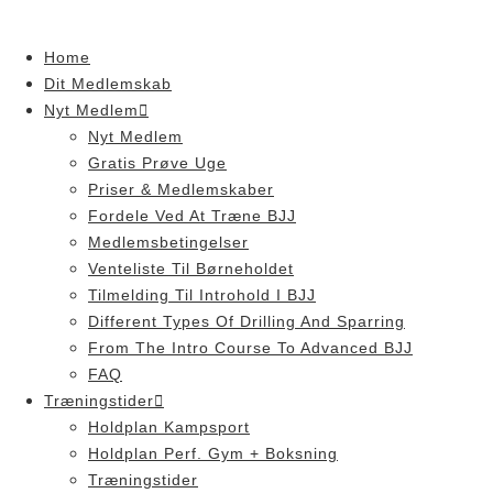
Skip
to
Home
content
Dit Medlemskab
Nyt Medlem
Nyt Medlem
Gratis Prøve Uge
Priser & Medlemskaber
Fordele Ved At Træne BJJ
Medlemsbetingelser
Venteliste Til Børneholdet
Tilmelding Til Introhold I BJJ
Different Types Of Drilling And Sparring
From The Intro Course To Advanced BJJ
FAQ
Træningstider
Holdplan Kampsport
Holdplan Perf. Gym + Boksning
Træningstider