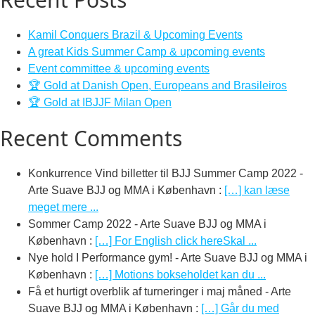
Kamil Conquers Brazil & Upcoming Events
A great Kids Summer Camp & upcoming events
Event committee & upcoming events
🏆 Gold at Danish Open, Europeans and Brasileiros
🏆 Gold at IBJJF Milan Open
Recent Comments
Konkurrence Vind billetter til BJJ Summer Camp 2022 -
Arte Suave BJJ og MMA i København
:
[…] kan læse
meget mere ...
Sommer Camp 2022 - Arte Suave BJJ og MMA i
København
:
[…] For English click hereSkal ...
Nye hold I Performance gym! - Arte Suave BJJ og MMA i
København
:
[…] Motions bokseholdet kan du ...
Få et hurtigt overblik af turneringer i maj måned - Arte
Suave BJJ og MMA i København
:
[…] Går du med