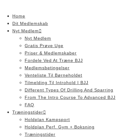
Skip
to
Home
content
Dit Medlemskab
Nyt Medlem
Nyt Medlem
Gratis Prøve Uge
Priser & Medlemskaber
Fordele Ved At Træne BJJ
Medlemsbetingelser
Venteliste Til Børneholdet
Tilmelding Til Introhold I BJJ
Different Types Of Drilling And Sparring
From The Intro Course To Advanced BJJ
FAQ
Træningstider
Holdplan Kampsport
Holdplan Perf. Gym + Boksning
Træningstider