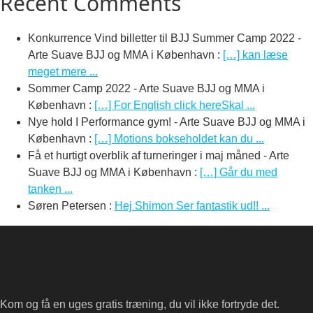
Recent Comments
Konkurrence Vind billetter til BJJ Summer Camp 2022 -
Arte Suave BJJ og MMA i København
:
[…] kan læse
meget mere ...
Sommer Camp 2022 - Arte Suave BJJ og MMA i
København
:
[…] For English click hereSkal ...
Nye hold I Performance gym! - Arte Suave BJJ og MMA i
København
:
[…] Motions bokseholdet kan du ...
Få et hurtigt overblik af turneringer i maj måned - Arte
Suave BJJ og MMA i København
:
[…] Går du med
tanken ...
Søren Petersen
:
Hej Shimon Ser fantastik ud!! ...
Kom og få en uges gratis træning, du vil ikke fortryde det.