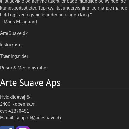
til at udvikle og fremme talent for både mandlige og kvindelige
kampsportsatleter. Top-kvalitet undervisning, og mange mange
hold og træningsmuligheder hele ugen lang.”
– Mads Maagaard
ArteSuave.dk
Instruktører
Træningstider
Priser & Medlemskaber
Arte Suave Aps
Hvidkildevej 64
2400 København
cvr: 41376481
E-mail:
support@artesuave.dk