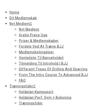
Skip
to
Home
content
Dit Medlemskab
Nyt Medlem
Nyt Medlem
Gratis Prøve Uge
Priser & Medlemskaber
Fordele Ved At Træne BJJ
Medlemsbetingelser
Venteliste Til Børneholdet
Tilmelding Til Introhold I BJJ
Different Types Of Drilling And Sparring
From The Intro Course To Advanced BJJ
FAQ
Træningstider
Holdplan Kampsport
Holdplan Perf. Gym + Boksning
Træningstider