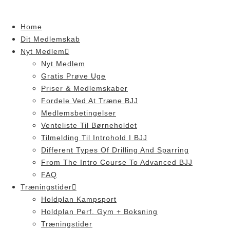
Skip
to
Home
content
Dit Medlemskab
Nyt Medlem
Nyt Medlem
Gratis Prøve Uge
Priser & Medlemskaber
Fordele Ved At Træne BJJ
Medlemsbetingelser
Venteliste Til Børneholdet
Tilmelding Til Introhold I BJJ
Different Types Of Drilling And Sparring
From The Intro Course To Advanced BJJ
FAQ
Træningstider
Holdplan Kampsport
Holdplan Perf. Gym + Boksning
Træningstider