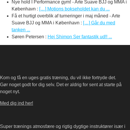
Nye hold I Performance gym! - Arte Suave BJJ og MMA i
København
:
[…] Motions bokseholdet kan du ...
Få et hurtigt overblik af turneringer i maj måned - Arte
Suave BJJ og MMA i København
:
[…] Går du med
tanken ...
Søren Petersen
:
Hej Shimon Ser fantastik ud!! ...
Kom og få en uges gratis træning, du vil ikke fortryde det.
Gør noget godt for dig selv. Det er aldrig for sent at starte på
noget nyt.
Med dig ind her!
Super trænings atmosfære og rigtig dygtige instruktører især i