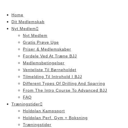
Skip
to
Home
content
Dit Medlemskab
Nyt Medlem
Nyt Medlem
Gratis Prøve Uge
Priser & Medlemskaber
Fordele Ved At Træne BJJ
Medlemsbetingelser
Venteliste Til Børneholdet
Tilmelding Til Introhold I BJJ
Different Types Of Drilling And Sparring
From The Intro Course To Advanced BJJ
FAQ
Træningstider
Holdplan Kampsport
Holdplan Perf. Gym + Boksning
Træningstider