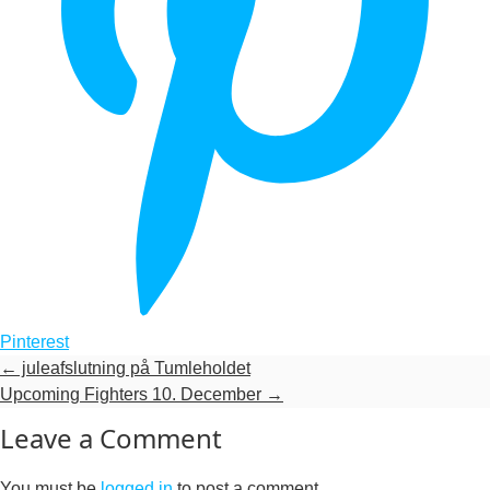
Pinterest
←
juleafslutning på Tumleholdet
Upcoming Fighters 10. December
→
Leave a Comment
You must be
logged in
to post a comment.