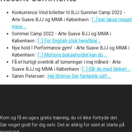
Konkurrence Vind billetter til BJJ Summer Camp 2022 -
Arte Suave BJJ og MMA i København
:
[…] kan læse meget
mere ...
Sommer Camp 2022 - Arte Suave BJJ og MMA i
København
:
[…] For English click hereSkal ...
Nye hold I Performance gym! - Arte Suave BJJ og MMA i
København
:
[…] Motions bokseholdet kan du ...
Få et hurtigt overblik af turneringer i maj måned - Arte
Suave BJJ og MMA i København
:
[…] Går du med tanken ...
Søren Petersen
:
Hej Shimon Ser fantastik ud!! ...
Kom og få en uges gratis træning, du vil ikke fortryde det.
Gør noget godt for dig selv. Det er aldrig for sent at starte på
noget nyt.