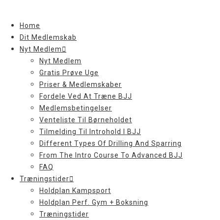
Skip
to
Home
content
Dit Medlemskab
Nyt Medlem
Nyt Medlem
Gratis Prøve Uge
Priser & Medlemskaber
Fordele Ved At Træne BJJ
Medlemsbetingelser
Venteliste Til Børneholdet
Tilmelding Til Introhold I BJJ
Different Types Of Drilling And Sparring
From The Intro Course To Advanced BJJ
FAQ
Træningstider
Holdplan Kampsport
Holdplan Perf. Gym + Boksning
Træningstider