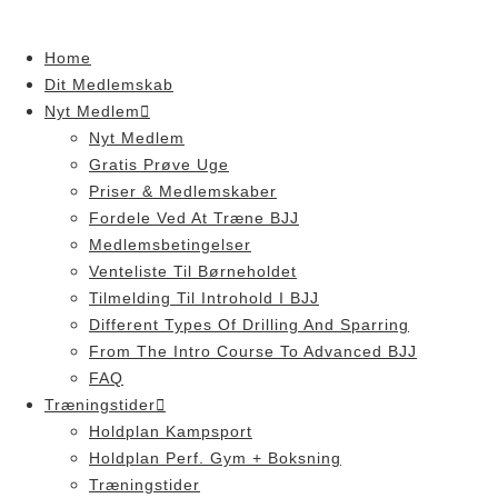
Skip
to
Home
content
Dit Medlemskab
Nyt Medlem
Nyt Medlem
Gratis Prøve Uge
Priser & Medlemskaber
Fordele Ved At Træne BJJ
Medlemsbetingelser
Venteliste Til Børneholdet
Tilmelding Til Introhold I BJJ
Different Types Of Drilling And Sparring
From The Intro Course To Advanced BJJ
FAQ
Træningstider
Holdplan Kampsport
Holdplan Perf. Gym + Boksning
Træningstider