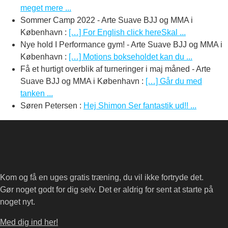
meget mere ...
Sommer Camp 2022 - Arte Suave BJJ og MMA i
København
:
[…] For English click hereSkal ...
Nye hold I Performance gym! - Arte Suave BJJ og MMA i
København
:
[…] Motions bokseholdet kan du ...
Få et hurtigt overblik af turneringer i maj måned - Arte
Suave BJJ og MMA i København
:
[…] Går du med
tanken ...
Søren Petersen
:
Hej Shimon Ser fantastik ud!! ...
Kom og få en uges gratis træning, du vil ikke fortryde det.
Gør noget godt for dig selv. Det er aldrig for sent at starte på
noget nyt.
Med dig ind her!