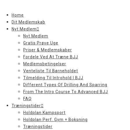
Skip
to
Home
content
Dit Medlemskab
Nyt Medlem
Nyt Medlem
Gratis Prøve Uge
Priser & Medlemskaber
Fordele Ved At Træne BJJ
Medlemsbetingelser
Venteliste Til Børneholdet
Tilmelding Til Introhold I BJJ
Different Types Of Drilling And Sparring
From The Intro Course To Advanced BJJ
FAQ
Træningstider
Holdplan Kampsport
Holdplan Perf. Gym + Boksning
Træningstider