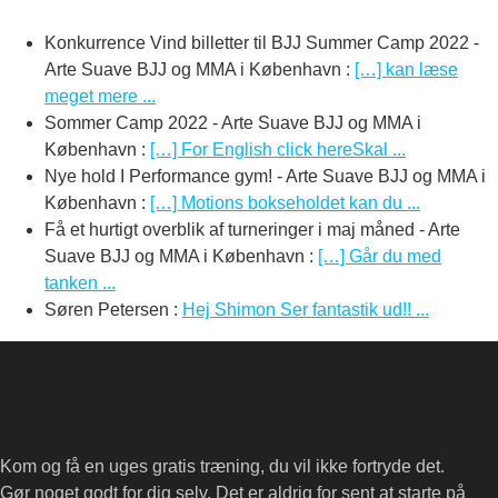
Konkurrence Vind billetter til BJJ Summer Camp 2022 -
Arte Suave BJJ og MMA i København
:
[…] kan læse
meget mere ...
Sommer Camp 2022 - Arte Suave BJJ og MMA i
København
:
[…] For English click hereSkal ...
Nye hold I Performance gym! - Arte Suave BJJ og MMA i
København
:
[…] Motions bokseholdet kan du ...
Få et hurtigt overblik af turneringer i maj måned - Arte
Suave BJJ og MMA i København
:
[…] Går du med
tanken ...
Søren Petersen
:
Hej Shimon Ser fantastik ud!! ...
Kom og få en uges gratis træning, du vil ikke fortryde det.
Gør noget godt for dig selv. Det er aldrig for sent at starte på