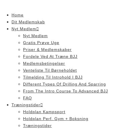
Skip
to
Home
content
Dit Medlemskab
Nyt Medlem
Nyt Medlem
Gratis Prøve Uge
Priser & Medlemskaber
Fordele Ved At Træne BJJ
Medlemsbetingelser
Venteliste Til Børneholdet
Tilmelding Til Introhold I BJJ
Different Types Of Drilling And Sparring
From The Intro Course To Advanced BJJ
FAQ
Træningstider
Holdplan Kampsport
Holdplan Perf. Gym + Boksning
Træningstider