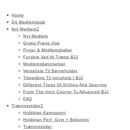
Skip
to
Home
content
Dit Medlemskab
Nyt Medlem
Nyt Medlem
Gratis Prøve Uge
Priser & Medlemskaber
Fordele Ved At Træne BJJ
Medlemsbetingelser
Venteliste Til Børneholdet
Tilmelding Til Introhold I BJJ
Different Types Of Drilling And Sparring
From The Intro Course To Advanced BJJ
FAQ
Træningstider
Holdplan Kampsport
Holdplan Perf. Gym + Boksning
Træningstider