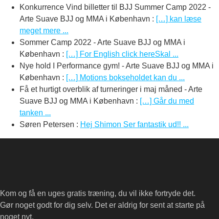
Konkurrence Vind billetter til BJJ Summer Camp 2022 -
Arte Suave BJJ og MMA i København
:
[…] kan læse
meget mere ...
Sommer Camp 2022 - Arte Suave BJJ og MMA i
København
:
[…] For English click hereSkal ...
Nye hold I Performance gym! - Arte Suave BJJ og MMA i
København
:
[…] Motions bokseholdet kan du ...
Få et hurtigt overblik af turneringer i maj måned - Arte
Suave BJJ og MMA i København
:
[…] Går du med
tanken ...
Søren Petersen
:
Hej Shimon Ser fantastik ud!! ...
Kom og få en uges gratis træning, du vil ikke fortryde det.
Gør noget godt for dig selv. Det er aldrig for sent at starte på
noget nyt.