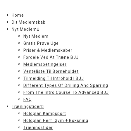
Skip
to
Home
content
Dit Medlemskab
Nyt Medlem
Nyt Medlem
Gratis Prøve Uge
Priser & Medlemskaber
Fordele Ved At Træne BJJ
Medlemsbetingelser
Venteliste Til Børneholdet
Tilmelding Til Introhold I BJJ
Different Types Of Drilling And Sparring
From The Intro Course To Advanced BJJ
FAQ
Træningstider
Holdplan Kampsport
Holdplan Perf. Gym + Boksning
Træningstider