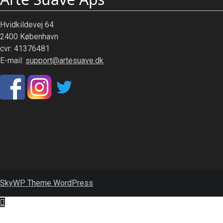
Hvidkildevej 64
2400 København
cvr: 41376481
E-mail:
support@artesuave.dk
SkyWP Theme WordPress