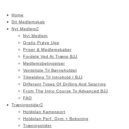
Skip
to
Home
content
Dit Medlemskab
Nyt Medlem
Nyt Medlem
Gratis Prøve Uge
Priser & Medlemskaber
Fordele Ved At Træne BJJ
Medlemsbetingelser
Venteliste Til Børneholdet
Tilmelding Til Introhold I BJJ
Different Types Of Drilling And Sparring
From The Intro Course To Advanced BJJ
FAQ
Træningstider
Holdplan Kampsport
Holdplan Perf. Gym + Boksning
Træningstider