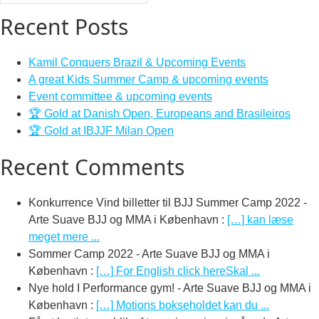
Recent Posts
Kamil Conquers Brazil & Upcoming Events
A great Kids Summer Camp & upcoming events
Event committee & upcoming events
🏆 Gold at Danish Open, Europeans and Brasileiros
🏆 Gold at IBJJF Milan Open
Recent Comments
Konkurrence Vind billetter til BJJ Summer Camp 2022 -
Arte Suave BJJ og MMA i København
:
[…] kan læse
meget mere ...
Sommer Camp 2022 - Arte Suave BJJ og MMA i
København
:
[…] For English click hereSkal ...
Nye hold I Performance gym! - Arte Suave BJJ og MMA i
København
:
[…] Motions bokseholdet kan du ...