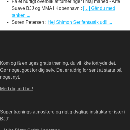
Få et hurtigt overblik af turneringer i maj måned - Arte
Suave BJJ og MMA i København
:
[…] Går du med
tanken ...
Søren Petersen
:
Hej Shimon Ser fantastik ud!! ...
Kom og få en uges gratis træning, du vil ikke fortryde det.
Gør noget godt for dig selv. Det er aldrig for sent at starte på
noget nyt.
Med dig ind her!
Super trænings atmosfære og rigtig dygtige instruktører især i
BJJ”