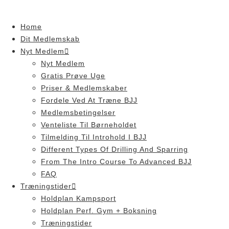
Skip
to
Home
content
Dit Medlemskab
Nyt Medlem
Nyt Medlem
Gratis Prøve Uge
Priser & Medlemskaber
Fordele Ved At Træne BJJ
Medlemsbetingelser
Venteliste Til Børneholdet
Tilmelding Til Introhold I BJJ
Different Types Of Drilling And Sparring
From The Intro Course To Advanced BJJ
FAQ
Træningstider
Holdplan Kampsport
Holdplan Perf. Gym + Boksning
Træningstider