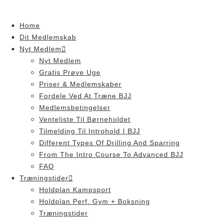
Skip
to
Home
content
Dit Medlemskab
Nyt Medlem
Nyt Medlem
Gratis Prøve Uge
Priser & Medlemskaber
Fordele Ved At Træne BJJ
Medlemsbetingelser
Venteliste Til Børneholdet
Tilmelding Til Introhold I BJJ
Different Types Of Drilling And Sparring
From The Intro Course To Advanced BJJ
FAQ
Træningstider
Holdplan Kampsport
Holdplan Perf. Gym + Boksning
Træningstider