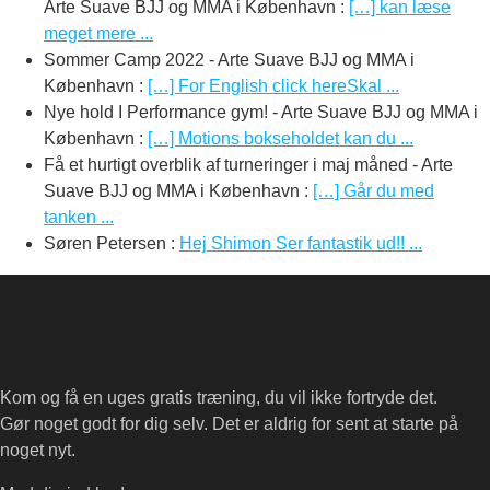
Arte Suave BJJ og MMA i København
:
[…] kan læse
meget mere ...
Sommer Camp 2022 - Arte Suave BJJ og MMA i
København
:
[…] For English click hereSkal ...
Nye hold I Performance gym! - Arte Suave BJJ og MMA i
København
:
[…] Motions bokseholdet kan du ...
Få et hurtigt overblik af turneringer i maj måned - Arte
Suave BJJ og MMA i København
:
[…] Går du med
tanken ...
Søren Petersen
:
Hej Shimon Ser fantastik ud!! ...
Kom og få en uges gratis træning, du vil ikke fortryde det.
Gør noget godt for dig selv. Det er aldrig for sent at starte på
noget nyt.