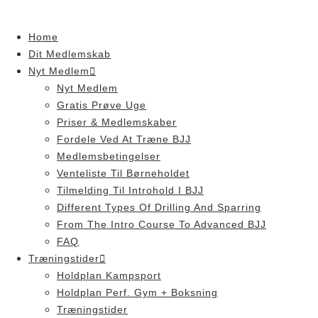
Skip
to
Home
content
Dit Medlemskab
Nyt Medlem
Nyt Medlem
Gratis Prøve Uge
Priser & Medlemskaber
Fordele Ved At Træne BJJ
Medlemsbetingelser
Venteliste Til Børneholdet
Tilmelding Til Introhold I BJJ
Different Types Of Drilling And Sparring
From The Intro Course To Advanced BJJ
FAQ
Træningstider
Holdplan Kampsport
Holdplan Perf. Gym + Boksning
Træningstider