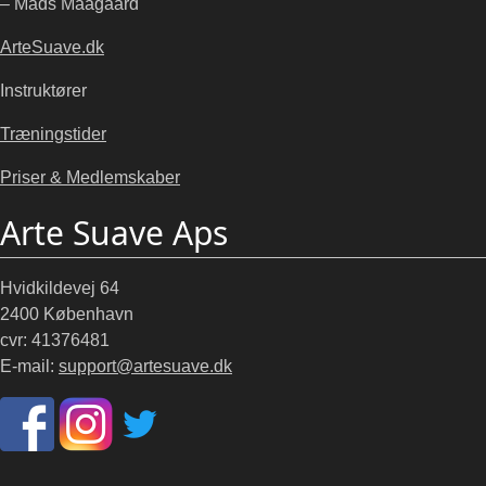
– Mads Maagaard
ArteSuave.dk
Instruktører
Træningstider
Priser & Medlemskaber
Arte Suave Aps
Hvidkildevej 64
2400 København
cvr: 41376481
E-mail:
support@artesuave.dk