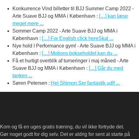
Konkurrence Vind billetter til BJJ Summer Camp 2022 -
Arte Suave BJJ og MMA i København
:
[…] kan læse
meget mere ...
Sommer Camp 2022 - Arte Suave BJJ og MMA i
København
:
[…] For English click hereSkal ...
Nye hold I Performance gym! - Arte Suave BJJ og MMA i
København
:
[…] Motions bokseholdet kan du ...
Få et hurtigt overblik af turneringer i maj måned - Arte
Suave BJJ og MMA i København
:
[…] Går du med
tanken ...
Søren Petersen
:
Hej Shimon Ser fantastik ud!! ...
Kom og få en uges gratis træning, du vil ikke fortryde det.
Gør noget godt for dig selv. Det er aldrig for sent at starte på