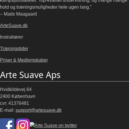
kampsportsatleter. Top-kvalitet undervisning, og mange mange
hold og træningsmuligheder hele ugen lang.”
– Mads Maagaard
ArteSuave.dk
Instruktører
Træningstider
Priser & Medlemskaber
Arte Suave Aps
Hvidkildevej 64
2400 København
cvr: 41376481
E-mail:
support@artesuave.dk