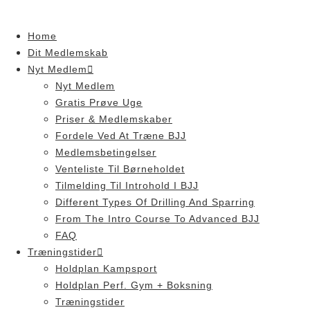
Skip
to
Home
content
Dit Medlemskab
Nyt Medlem
Nyt Medlem
Gratis Prøve Uge
Priser & Medlemskaber
Fordele Ved At Træne BJJ
Medlemsbetingelser
Venteliste Til Børneholdet
Tilmelding Til Introhold I BJJ
Different Types Of Drilling And Sparring
From The Intro Course To Advanced BJJ
FAQ
Træningstider
Holdplan Kampsport
Holdplan Perf. Gym + Boksning
Træningstider