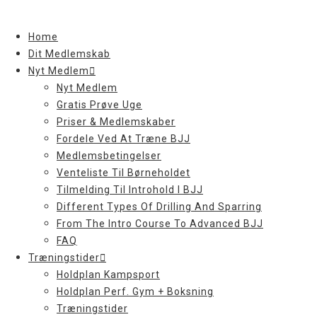
Skip
to
Home
content
Dit Medlemskab
Nyt Medlem
Nyt Medlem
Gratis Prøve Uge
Priser & Medlemskaber
Fordele Ved At Træne BJJ
Medlemsbetingelser
Venteliste Til Børneholdet
Tilmelding Til Introhold I BJJ
Different Types Of Drilling And Sparring
From The Intro Course To Advanced BJJ
FAQ
Træningstider
Holdplan Kampsport
Holdplan Perf. Gym + Boksning
Træningstider